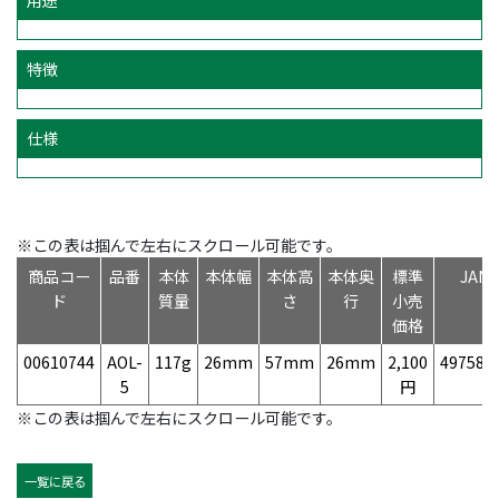
特徴
仕様
※この表は掴んで左右にスクロール可能です。
商品コー
品番
本体
本体幅
本体高
本体奥
標準
JAN
ド
質量
さ
行
小売
価格
00610744
AOL-
117g
26mm
57mm
26mm
2,100
497584
5
円
※この表は掴んで左右にスクロール可能です。
一覧に戻る