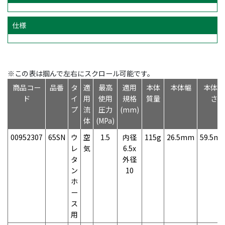
仕様
※この表は掴んで左右にスクロール可能です。
商品コー
品番
タ
適
最高
適用
本体
本体幅
本体高
ド
イ
用
使用
規格
質量
さ
プ
流
圧力
(mm)
体
(MPa)
00952307
65SN
ウ
空
1.5
内径
115g
26.5mm
59.5m
レ
気
6.5x
タ
外径
ン
10
ホ
ー
ス
用