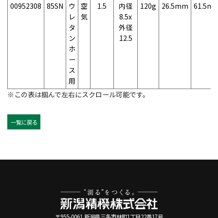
00952308
85SN
ウ
空
1.5
内径
120g
26.5mm
61.5m
レ
気
8.5x
タ
外径
ン
12.5
ホ
ー
ス
用
※この表は掴んで左右にスクロール可能です。
一覧に戻る
〒955-0061 新潟県三条市林町1丁目22番17号