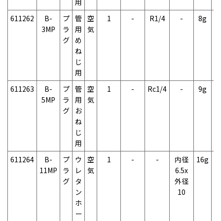
用
611262
B-
プ
管
空
1
-
R1/4
-
8g
1
3MP
ラ
用
気
グ
め
ね
じ
用
611263
B-
プ
管
空
1
-
Rc1/4
-
9g
2
5MP
ラ
用
気
グ
お
ね
じ
用
611264
B-
プ
ウ
空
1
-
-
内径
16g
2
11MP
ラ
レ
気
6.5x
グ
タ
外径
ン
10
ホ
ー