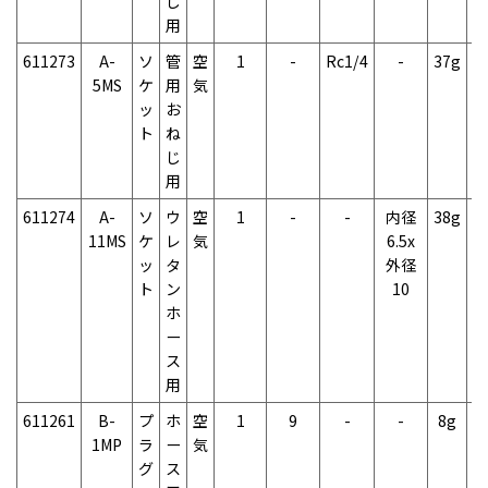
じ
用
611273
A-
ソ
管
空
1
-
Rc1/4
-
37g
2
5MS
ケ
用
気
ッ
お
ト
ね
じ
用
611274
A-
ソ
ウ
空
1
-
-
内径
38g
2
11MS
ケ
レ
気
6.5x
ッ
タ
外径
ト
ン
10
ホ
ー
ス
用
611261
B-
プ
ホ
空
1
9
-
-
8g
1
1MP
ラ
ー
気
グ
ス