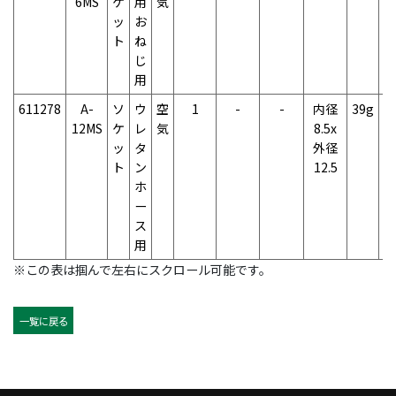
6MS
ケ
用
気
ッ
お
ト
ね
じ
用
611278
A-
ソ
ウ
空
1
-
-
内径
39g
2
12MS
ケ
レ
気
8.5x
ッ
タ
外径
ト
ン
12.5
ホ
ー
ス
用
※この表は掴んで左右にスクロール可能です。
一覧に戻る