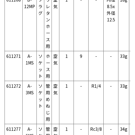
12MP
ラ
レ
気
8.5x
グ
タ
外径
ン
12.5
ホ
ー
ス
用
611271
A-
ソ
ホ
空
1
9
-
-
33g
2
1MS
ケ
ー
気
ッ
ス
ト
用
611272
A-
ソ
管
空
1
-
R1/4
-
33g
2
3MS
ケ
用
気
ッ
め
ト
ね
じ
用
611277
A-
ソ
管
空
1
-
Rc3/8
-
34g
2