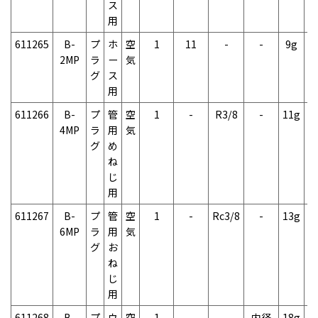
ス
用
611265
B-
プ
ホ
空
1
11
-
-
9g
1
2MP
ラ
ー
気
グ
ス
用
611266
B-
プ
管
空
1
-
R3/8
-
11g
2
4MP
ラ
用
気
グ
め
ね
じ
用
611267
B-
プ
管
空
1
-
Rc3/8
-
13g
2
6MP
ラ
用
気
グ
お
ね
じ
用
611268
B-
プ
ウ
空
1
-
-
内径
18g
2