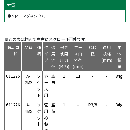
材質
●本体：マグネシウム
※この表は掴んで左右にスクロール可能です。
商品コ
品番
種
タ
適
最高
ホー
ねじ
適用
本
ード
類
イ
用
使用
ス口
径
規格
体
プ
流
圧力
外径
(mm)
質
体
(MPa)
(mm)
量
611275
A-
ソ
ホ
空
1
11
-
-
34g
2
2MS
ケ
ー
気
ッ
ス
ト
用
611276
A-
ソ
管
空
1
-
R3/8
-
34g
2
4MS
ケ
用
気
ッ
め
ト
ね