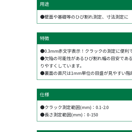
用途
●壁面や基礎等のひび割れ測定、寸法測定に
特徴
●0.3mm赤文字表示！クラックの測定に便利
●欠陥の可能性があるひび割れ幅の目安である0
りやすくしています。
●裏面の直尺は1mm単位の目盛が見やすい階
仕様
●クラック測定範囲(mm)：0.1-2.0
●長さ測定範囲(mm)：0-150