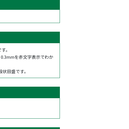
です。
.3mmを赤文字表示でわか
段状目盛です。