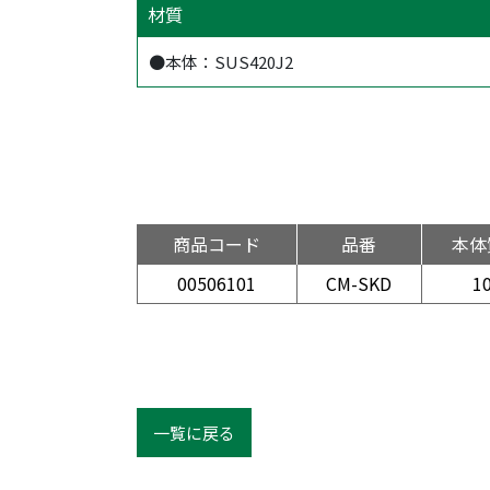
材質
●本体：SUS420J2
商品コード
品番
本体
00506101
CM-SKD
1
一覧に戻る