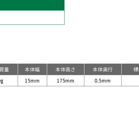
質量
本体幅
本体高さ
本体奥行
標
0g
15mm
175mm
0.5mm