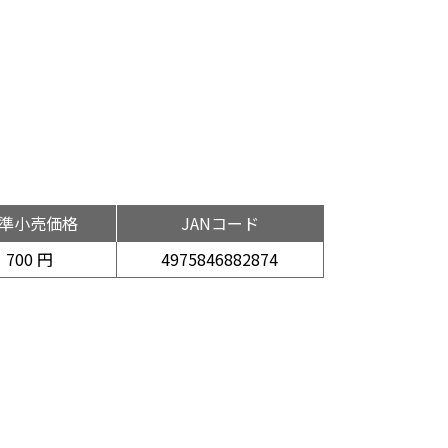
準小売価格
JANコード
700 円
4975846882874