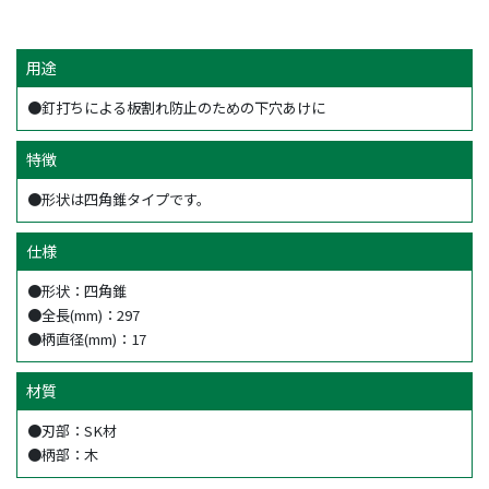
用途
●釘打ちによる板割れ防止のための下穴あけに
特徴
●形状は四角錐タイプです。
仕様
●形状：四角錐
●全長(mm)：297
●柄直径(mm)：17
材質
●刃部：SK材
●柄部：木