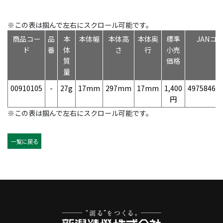
※この表は掴んで左右にスクロール可能です。
商品コー
品
本
本体幅
本体高
本体奥
標準
JANコ
ド
番
体
さ
行
小売
質
価格
量
00910105
-
27g
17mm
297mm
17mm
1,400
49758469
円
※この表は掴んで左右にスクロール可能です。
一覧に戻る