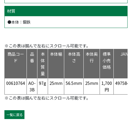
材質
●本体：鋼鉄
※この表は掴んで左右にスクロール可能です。
商品コー
品
本
本体幅
本体高
本体奥
標準
JAN
ド
番
体
さ
行
小売
質
価格
量
00610764
AO-
97g
25mm
56.5mm
25mm
1,700
4975846
3B
円
※この表は掴んで左右にスクロール可能です。
一覧に戻る