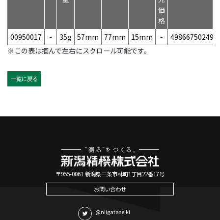
価
格
00950017
-
35g
57mm
77mm
15mm
-
498667502495
※この表は掴んで左右にスクロール可能です。
一覧に戻る
〒955-0061 新潟県三条市林町1丁目22番17号
お問い合わせ
@niigataseiki