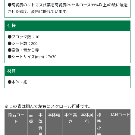
●高純度のリトマス試薬を高純度(α-セルロース99%以上)の紙に浸透
させた感度、変色に優れています。
仕様
●ブロック数：10
●シート数：200
●変色：青から赤
●シートサイズ(mm)：7x70
材質
●本体：紙
※この表は掴んで左右にスクロール可能です。
商品コー
品
本
本体幅
本体高
本体奥
標
JANコード
ド
番
体
さ
行
準
質
小
量
売