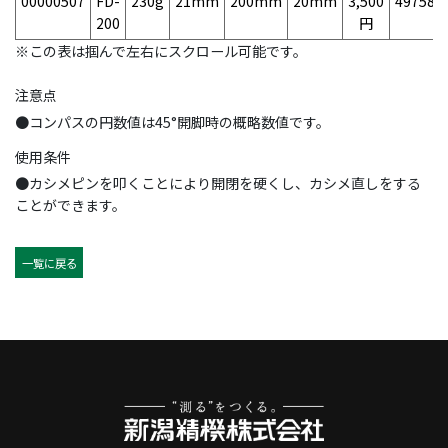
00000507
FD-
230g
21mm
200mm
20mm
3,500
497584
200
円
※この表は掴んで左右にスクロール可能です。
注意点
●コンパスの円数値は45°開脚時の概略数値です。
使用条件
●カシメピンを叩くことにより開閉を硬くし、カシメ直しをする
ことができます。
一覧に戻る