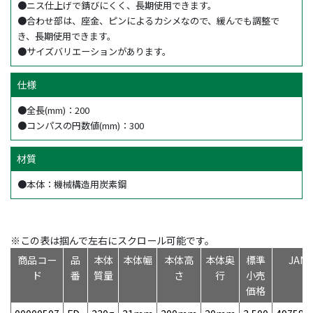
●ニス仕上げで錆びにくく、長期使用できます。
●合わせ部は、座金、ピンによるカシメなので、緩んでも調整で
き、長期使用できます。
●サイズバリエーションがあります。
仕様
●全長(mm)：200
●コンパスの円数値(mm)：300
材質
●本体：機械構造用炭素鋼
※この表は掴んで左右にスクロール可能です。
商品コー
品
本体
本体幅
本体高
本体奥
標準
JAN
ド
番
質量
さ
行
小売
価格