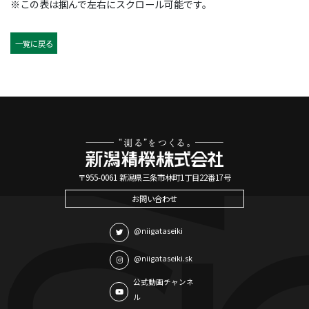
※この表は掴んで左右にスクロール可能です。
一覧に戻る
〒955-0061 新潟県三条市林町1丁目22番17号
お問い合わせ
@niigataseiki
@niigataseiki.sk
公式動画チャンネ
ル