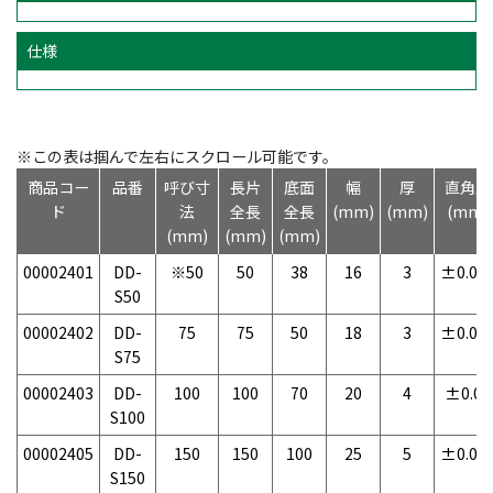
仕様
※この表は掴んで左右にスクロール可能です。
商品コー
品番
呼び寸
長片
底面
幅
厚
直角度
ド
法
全長
全長
(mm)
(mm)
(mm)
(mm)
(mm)
(mm)
00002401
DD-
※50
50
38
16
3
±0.02
S50
00002402
DD-
75
75
50
18
3
±0.02
S75
00002403
DD-
100
100
70
20
4
±0.03
S100
00002405
DD-
150
150
100
25
5
±0.03
S150