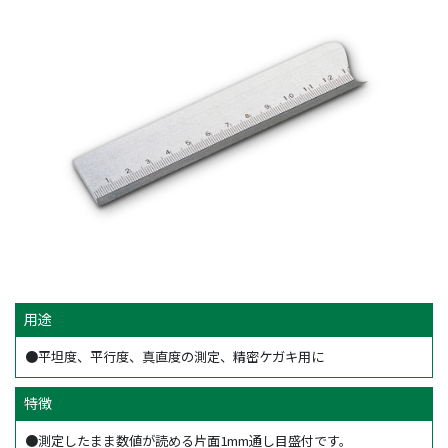
用途
●平坦度、平行度、真直度の測定、精密ケガキ用に
特徴
●測定したまま数値が読める片面1mm通し目盛付です。