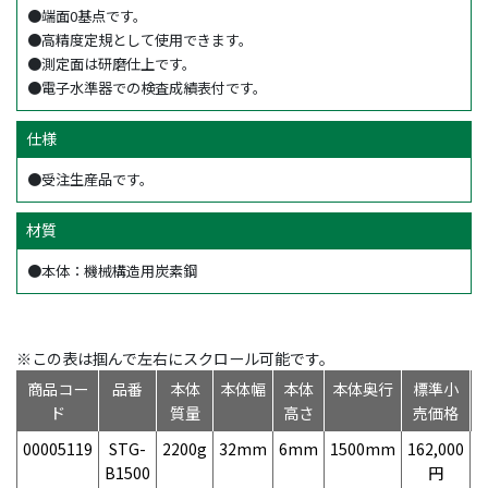
●端面0基点です。
●高精度定規として使用できます。
●測定面は研磨仕上です。
●電子水準器での検査成績表付です。
仕様
●受注生産品です。
材質
●本体：機械構造用炭素鋼
※この表は掴んで左右にスクロール可能です。
商品コー
品番
本体
本体幅
本体
本体奥行
標準小
ド
質量
高さ
売価格
00005119
STG-
2200g
32mm
6mm
1500mm
162,000
4
B1500
円