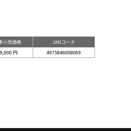
準小売価格
JANコード
9,000 円
4975846008069