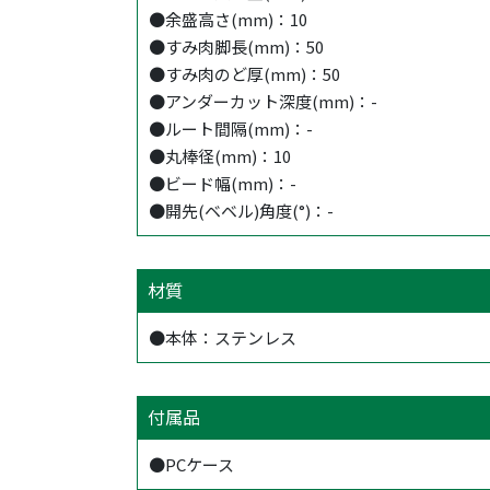
●余盛高さ(mm)：10
●すみ肉脚長(mm)：50
●すみ肉のど厚(mm)：50
●アンダーカット深度(mm)：-
●ルート間隔(mm)：-
●丸棒径(mm)：10
●ビード幅(mm)：-
●開先(ベベル)角度(°)：-
材質
●本体：ステンレス
付属品
●PCケース