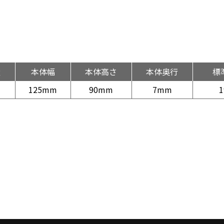
量
本体幅
本体高さ
本体奥行
標
125mm
90mm
7mm
1