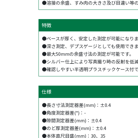
●溶接の余盛、すみ肉の大きさ及び目違い等
特徴
●ベースが厚く、安定した測定が可能になり
●深さ測定、デプスゲージとしても使用でき
●最大50mmの余盛寸法の測定が可能です。
●シルバー仕上により写真撮り時の反射を低
●確認しやすい半透明プラスチックケース付
仕様
●長さ寸法測定器差(mm)：±0.4
●角度測定器差(°)：-
●隙間測定器差(mm)：±0.4
●のど厚測定器差(mm)：±0.4
●本体直尺目盛(mm)：30、35