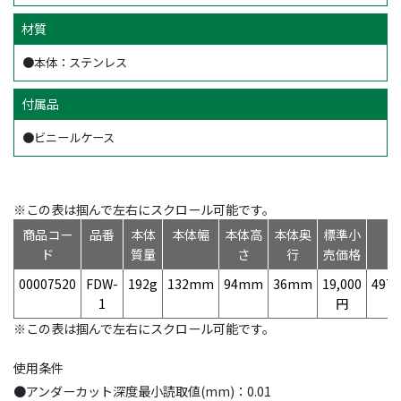
材質
●本体：ステンレス
付属品
●ビニールケース
※この表は掴んで左右にスクロール可能です。
商品コー
品番
本体
本体幅
本体高
本体奥
標準小
J
ド
質量
さ
行
売価格
00007520
FDW-
192g
132mm
94mm
36mm
19,000
4975
1
円
※この表は掴んで左右にスクロール可能です。
使用条件
●アンダーカット深度最小読取値(mm)：0.01