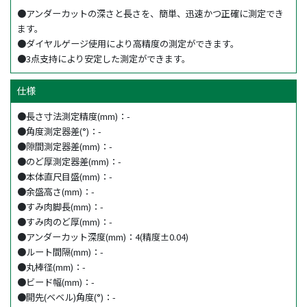
●アンダーカットの深さと長さを、簡単、迅速かつ正確に測定でき
ます。
●ダイヤルゲージ使用により高精度の測定ができます。
●3点支持により安定した測定ができます。
仕様
●長さ寸法測定精度(mm)：-
●角度測定器差(°)：-
●隙間測定器差(mm)：-
●のど厚測定器差(mm)：-
●本体直尺目盛(mm)：-
●余盛高さ(mm)：-
●すみ肉脚長(mm)：-
●すみ肉のど厚(mm)：-
●アンダーカット深度(mm)：4(精度±0.04)
●ルート間隔(mm)：-
●丸棒径(mm)：-
●ビード幅(mm)：-
●開先(ベベル)角度(°)：-