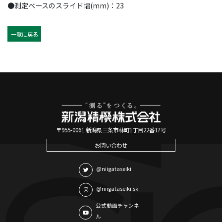
●測定ベースのスライド幅(mm)：23
一覧に戻る
〒955-0061 新潟県三条市林町1丁目22番17号
お問い合わせ
@niigataseiki
@niigataseiki.sk
公式動画チャンネ
ル