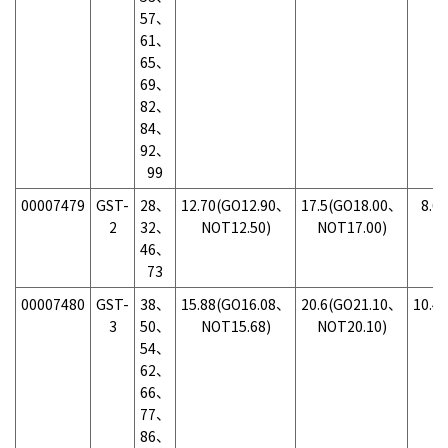
57、
61、
65、
69、
82、
84、
92、
99
00007479
GST-
28、
12.70(GO12.90、
17.5(GO18.00、
8.6
2
32、
NOT12.50)
NOT17.00)
N
46、
73
00007480
GST-
38、
15.88(GO16.08、
20.6(GO21.10、
10.4
3
50、
NOT15.68)
NOT20.10)
N
54、
62、
66、
77、
86、