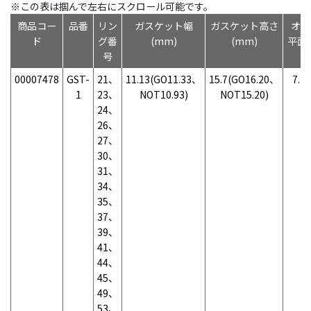
※この表は掴んで左右にスクロール可能です。
商品コー
品番
リン
ガスケット幅
ガスケット高さ
オク
ド
グ番
(mm)
(mm)
平面
号
00007478
GST-
21、
11.13(GO11.33、
15.7(GO16.20、
7.7
1
23、
NOT10.93)
NOT15.20)
N
24、
26、
27、
30、
31、
34、
35、
37、
39、
41、
44、
45、
49、
53、