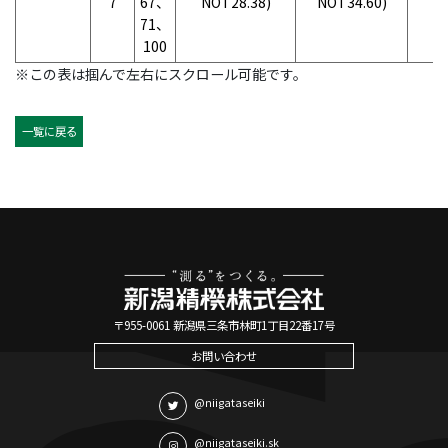
7
67、
NOT28.38)
NOT34.60)
N
71、
100
※この表は掴んで左右にスクロール可能です。
一覧に戻る
〒955-0061 新潟県三条市林町1丁目22番17号
お問い合わせ
@niigataseiki
@niigataseiki.sk