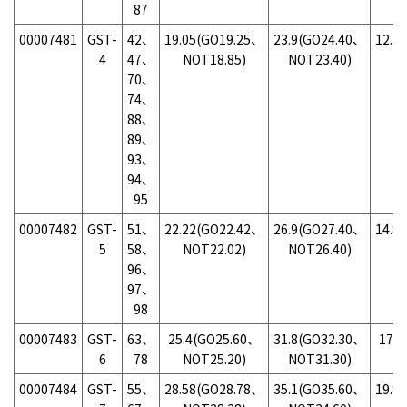
87
00007481
GST-
42、
19.05(GO19.25、
23.9(GO24.40、
12.3
4
47、
NOT18.85)
NOT23.40)
N
70、
74、
88、
89、
93、
94、
95
00007482
GST-
51、
22.22(GO22.42、
26.9(GO27.40、
14.8
5
58、
NOT22.02)
NOT26.40)
N
96、
97、
98
00007483
GST-
63、
25.4(GO25.60、
31.8(GO32.30、
17.
6
78
NOT25.20)
NOT31.30)
N
00007484
GST-
55、
28.58(GO28.78、
35.1(GO35.60、
19.8