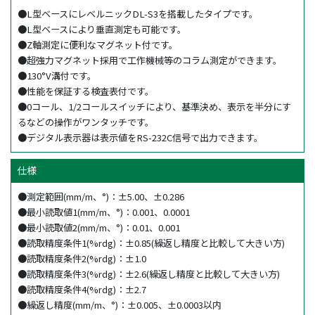
●L型ベースにレベルニックDL-S3を搭載したタイプです。
●L型ベースにより垂直測定も可能です。
●Z軸測定に便利なマグネット付です。
●超強力マグネット採用で工作機械等のコラム測定ができます。
●130°V溝付です。
●性能を保証する検査表付です。
●0コール、1/2コールスイッチにより、基準決め、表示を半分にす
るなどの操作がワンタッチです。
●デジタル表示器は表示値をRS-232C信号で出力できます。
仕様
●測定範囲(mm/m、°)：±5.00、±0.286
●最小読取値1(mm/m、°)：0.001、0.0001
●最小読取値2(mm/m、°)：0.01、0.001
●読取精度条件1(%rdg)：±0.85(繰返し精度と比較して大きい方)
●読取精度条件2(%rdg)：±1.0
●読取精度条件3(%rdg)：±2.6(繰返し精度と比較して大きい方)
●読取精度条件4(%rdg)：±2.7
●繰返し精度(mm/m、°)：±0.005、±0.0003以内