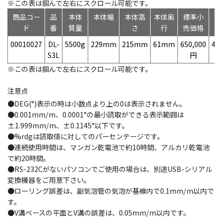
※この表は掴んで左右にスクロール可能です。
商品コー
品
本体
本体幅
本体高
本体奥
標準小
ド
番
質量
さ
行
売価格
00010027
DL-
5500g
229mm
215mm
61mm
650,000
49
S3L
円
※この表は掴んで左右にスクロール可能です。
注意点
●DEG(°)表示の時は小数点より上の0は表示されません。
●0.001mm/m、0.0001°の最小読取ができる表示範囲は
±1.999mm/m、±0.1145°以下です。
●%rdgは読取値に対してのパーセンテージです。
●連続使用時間は、マンガン乾電池で約10時間、アルカリ乾電池
で約20時間。
●RS-232Cがないパソコンでご使用の場合は、別途USB-シリアル
変換機器をご用意下さい。
●ローリング誤差は、副気泡管の気泡が基線内で0.1mm/m以内で
す。
●V溝ベースの平面とV溝の誤差は、0.05mm/m以内です。