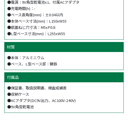
●電源：9V角型乾電池x1、付属ACアダプタ
●充電時間(h)：-
●ベース直角度(mm)：±0.04以内
●本体ベース寸法(mm)：L150xW55
●底面ねじ穴寸法：M5xP0.8
●L型ベース寸法(mm)：L255xW55
材質
●本体：アルミニウム
●ベース、L型ベース部：鋳鉄
付属品
●保証書、取扱説明書、検査成績表
●収納ケース
●ACアダプタ(DC9V出力、AC100V-240V)
●9V角型乾電池