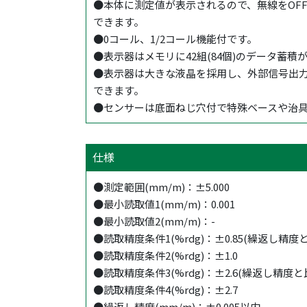
●本体に測定値が表示されるので、無線をOF
できます。
●0コール、1/2コール機能付です。
●表示器はメモリに42組(84個)のデータ蓄積
●表示器は大きな液晶を採用し、外部信号出
できます。
●センサーは底面ねじ穴付で特殊ベースや治
仕様
●測定範囲(mm/m)：±5.000
●最小読取値1(mm/m)：0.001
●最小読取値2(mm/m)：-
●読取精度条件1(%rdg)：±0.85(繰返し精
●読取精度条件2(%rdg)：±1.0
●読取精度条件3(%rdg)：±2.6(繰返し精度
●読取精度条件4(%rdg)：±2.7
●繰返し精度(mm/m)：±0.005以内