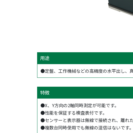
用途
●定盤、工作機械などの高精度の水平出し、
特徴
●X、Y方向の2軸同時測定が可能です。
●性能を保証する検査表付です。
●センサーと表示器は無線で接続され、離れ
●複数台同時使用でも無線の混信はないです