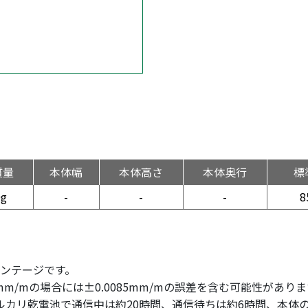
質量
本体幅
本体高さ
本体奥行
標
0g
-
-
-
8
センテージです。
00mm/mの場合には±0.0085mm/mの誤差を含む可能性があり
カリ乾電池で通信中は約20時間、通信待ちは約6時間、本体のみ