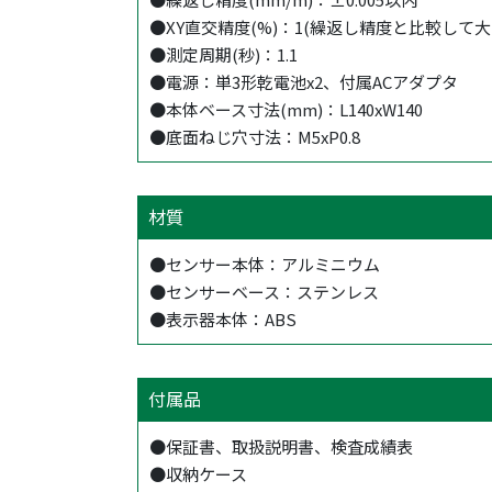
●XY直交精度(%)：1(繰返し精度と比較して大
●測定周期(秒)：1.1
●電源：単3形乾電池x2、付属ACアダプタ
●本体ベース寸法(mm)：L140xW140
●底面ねじ穴寸法：M5xP0.8
材質
●センサー本体：アルミニウム
●センサーベース：ステンレス
●表示器本体：ABS
付属品
●保証書、取扱説明書、検査成績表
●収納ケース