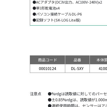
●ACアダプタ(DC3V出力、AC100V-240V)x2
●単3形乾電池x4
●パソコン接続ケーブルDL-P6
●記録ソフト(SK-LOG Lite版)
商品コード
品番
本体
00010124
DL-SXY
410
注意点
●%rdgは読取値に対してのパー
●±0.85%rdgは、読取値が1.0
●連続使用時間は、センサーはアル