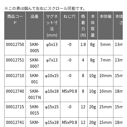
※この表は掴んで左右にスクロール可能です。
商品コー
品番
マグネ
ねじ穴
吸
本
本体幅
本体高
ド
ット寸
着
体
さ
法
力
質
(mm)
(N)
量
00012750
SKM-
φ5x13
-0
1.8
8g
5mm
13m
0005
00012751
SKM-
φ7x13
-0
4
8g
7mm
13m
0007
00012710
SKM-
φ10x15
-0
8
10g
10mm
15m
001
00012740
SKM-
φ10x18
M5xP0.8
8
10g
10mm
18m
001TN
00012715
SKM-
φ15x15
-0
12
20g
15mm
15m
0015
00012741
SKM-
φ15x18
M5xP0.8
12
20g
15mm
18m