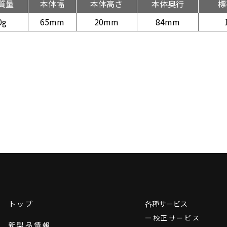
質量
本体幅
本体高さ
本体奥行
標
0g
65mm
20mm
84mm
トップ
各種サービス
校正サービス
新製品情報