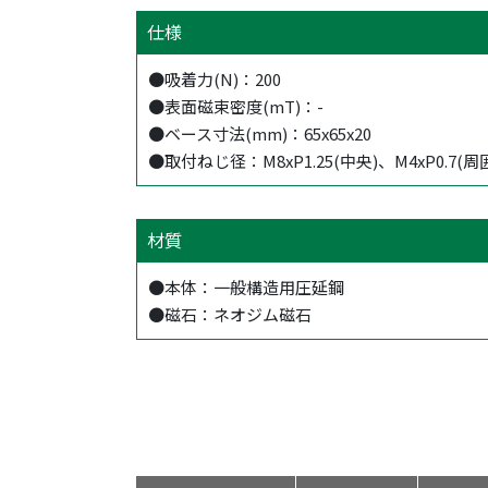
仕様
●吸着力(N)：200
●表面磁束密度(mT)：-
●ベース寸法(mm)：65x65x20
●取付ねじ径：M8xP1.25(中央)、M4xP0.7(周
材質
●本体：一般構造用圧延鋼
●磁石：ネオジム磁石