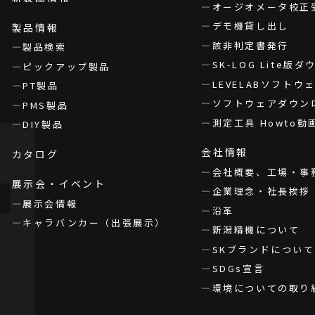
オージオメータ校正
デモ機貸し出し
製品情報
該非判定書発行
製品検索
SK-LOG Lite版
ピックアップ製品
LEVELABソフト
PT製品
ソフトウェアダウン
PMS製品
測定工具 Howto動
DIY製品
会社情報
カタログ
会社概要、工場・事
展示会・イベント
企業理念・社長挨拶
展示会情報
沿革
キャラバンカー（出張展示）
新潟精機について
SKブランドについて
SDGs宣言
環境についての取り