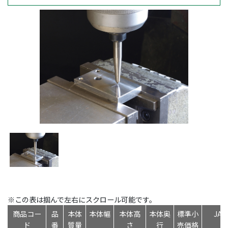
※この表は掴んで左右にスクロール可能です。
商品コー
品
本体
本体幅
本体高
本体奥
標準小
JA
ド
番
質量
さ
行
売価格