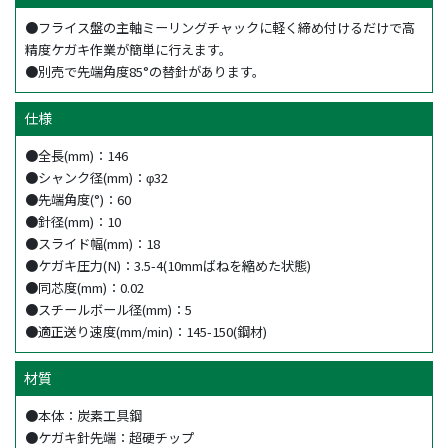
●フライス盤の主軸ミーリングチャックに軽く締め付けるだけで高
精度ケガキ作業が簡単に行えます。
●別売で先端角度85°の替針があります。
仕様
●全長(mm)：146
●シャンク径(mm)：φ32
●先端角度(°)：60
●針径(mm)：10
●スライド幅(mm)：18
●ケガキ圧力(N)：3.5-4(10mmばねを縮めた状態)
●同芯度(mm)：0.02
●スチールボール径(mm)：5
●適正送り速度(mm/min)：145-150(鋼材)
材質
●本体：炭素工具鋼
●ケガキ針先端：超硬チップ