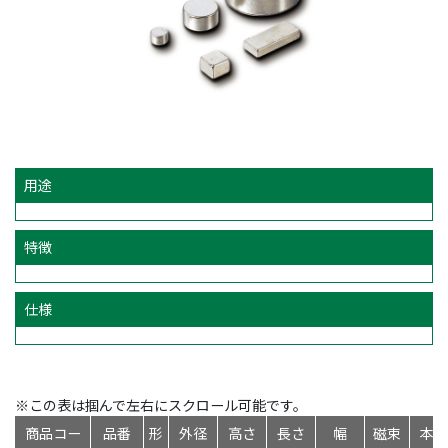
用途
特徴
仕様
※この表は掴んで左右にスクロール可能です。
商品コー
品番
形
外径
高さ
長さ
幅
磁束
本体