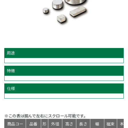
用途
特徴
仕様
※この表は掴んで左右にスクロール可能です。
商品コー
品番
形
外径
高さ
長さ
幅
磁束
本体