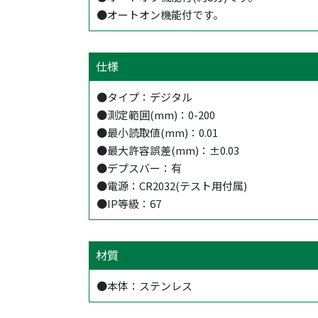
●オートオン機能付です。
仕様
●タイプ：デジタル
●測定範囲(mm)：0-200
●最小読取値(mm)：0.01
●最大許容誤差(mm)：±0.03
●デプスバー：有
●電源：CR2032(テスト用付属)
●IP等級：67
材質
●本体：ステンレス