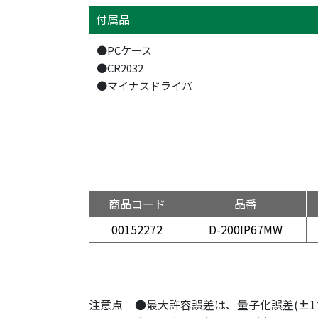
付属品
●PCケース
●CR2032
●マイナスドライバ
商品コード
品番
00152272
D-200IP67MW
注意点
●最大許容誤差は、量子化誤差(±1