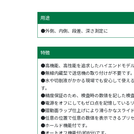
用途
●外側、内側、段差、深さ測定に
特徴
●高機能、高性能を追求したハイエンドモデル
●無線内蔵型で送信機の取り付けが不要です
●水や切削液がかかる現場でも安心して使える防
す。
●精度保証のため、検査時の数値を記した検
●電源をオフにしてもゼロ点を記憶している
●摺動面ラップ仕上げにより滑らかなスライ
●任意の位置で任意の数値を表示できるプリ
●ホールド機能付です。
●オートオフ機能付(約8分)です。