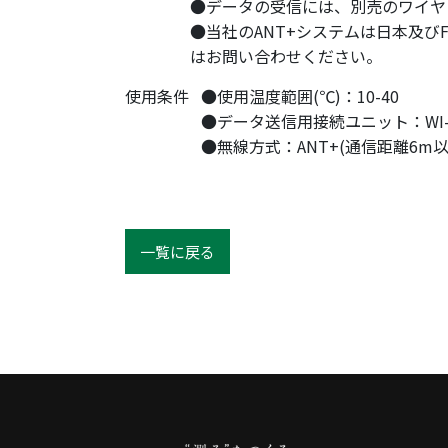
●データの受信には、別売のワイヤレ
●当社のANT+システムは日本及びF
はお問い合わせください。
使用条件
●使用温度範囲(℃)：10-40
●データ送信用接続ユニット：WI-1
●無線方式：ANT+(通信距離6m以
一覧に戻る