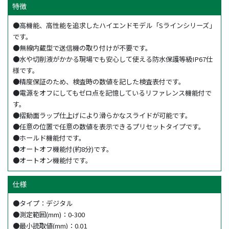
特徴
●高機能、高性能を追求したハイエンドモデル「Sラインシリーズ」
です。
●無線内蔵型で送信機の取り付けが不要です。
●水や切削液がかかる現場でも安心して使える防水保護等級IP67仕
様です。
●精度保証のため、検査時の数値を記した検査表付です。
●電源をオフにしてもゼロ点を記憶しているリファレンス機能付で
す。
●摺動面ラップ仕上げにより滑らかなスライドが可能です。
●任意の位置で任意の数値を表示できるプリセットタイプです。
●ホールド機能付です。
●オートオフ機能付(約8分)です。
●オートオン機能付です。
仕様
●タイプ：デジタル
●測定範囲(mm)：0-300
●最小読取値(mm)：0.01