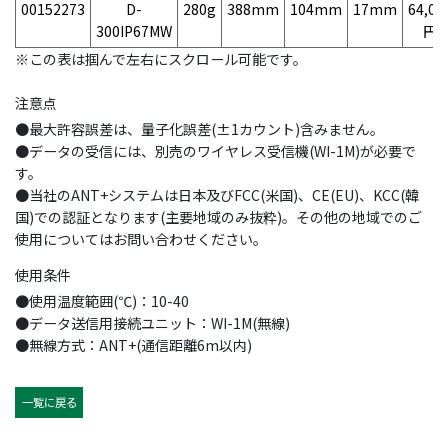
00152273
D-
280g
388mm
104mm
17mm
64,00
300IP67MW
円
※この表は掴んで左右にスクロール可能です。
注意点
●最大許容誤差は、量子化誤差(±1カウント)含みません。
●データの受信には、別売のワイヤレス受信機(WI-1M)が必要で
す。
●当社のANT+システムは日本及びFCC(米国)、CE(EU)、KCC(韓
国)での認証となります(主要地域のみ抜粋)。その他の地域でのご
使用についてはお問い合わせください。
使用条件
●使用温度範囲(℃)：10-40
●データ送信用接続ユニット：WI-1M(無線)
●無線方式：ANT+(通信距離6m以内)
一覧に戻る