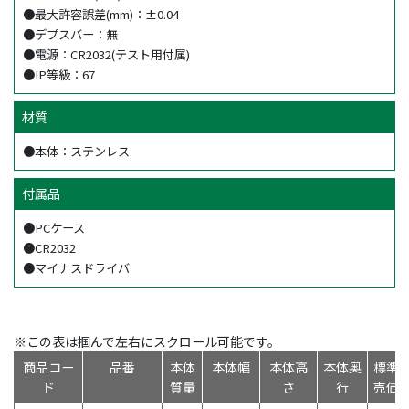
●最大許容誤差(mm)：±0.04
●デプスバー：無
●電源：CR2032(テスト用付属)
●IP等級：67
材質
●本体：ステンレス
付属品
●PCケース
●CR2032
●マイナスドライバ
※この表は掴んで左右にスクロール可能です。
商品コー
品番
本体
本体幅
本体高
本体奥
標準
ド
質量
さ
行
売価