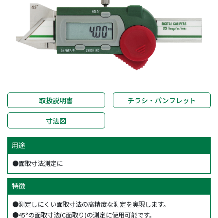
取扱説明書
チラシ・パンフレット
寸法図
用途
●面取寸法測定に
特徴
●測定しにくい面取寸法の高精度な測定を実現します。
●45°の面取寸法(C面取り)の測定に使用可能です。