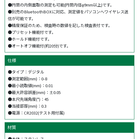
●円筒の内側面取の測定も可能(円筒内径φ9mm以上)です。
●別売のBluetoothBOXに対応、測定値をパソコンへワイヤレス送
信が可能です。
●精度保証のため、検査時の数値を記した検査表付です。
●プリセット機能付です。
●ホールド機能付です。
●オートオフ機能付(約20分)です。
仕様
●タイプ：デジタル
●測定範囲(mm)：0-8
●最小読取値(mm)：0.01
●最大許容誤差(mm)：±0.05
●本尺先端角度(°)：45
●当接部厚(mm)：0.3
●電源：CR2032(テスト用付属)
材質
●本体：ステンレス