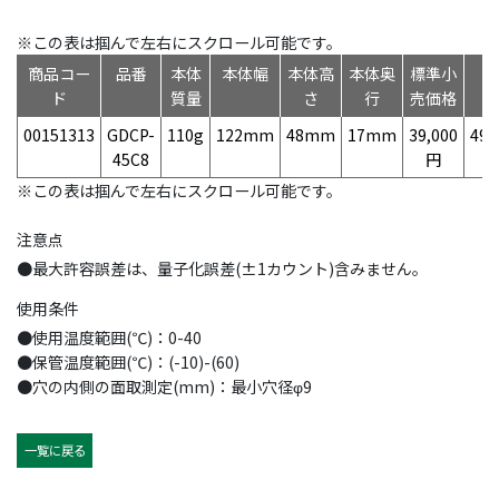
※この表は掴んで左右にスクロール可能です。
商品コー
品番
本体
本体幅
本体高
本体奥
標準小
ド
質量
さ
行
売価格
00151313
GDCP-
110g
122mm
48mm
17mm
39,000
497
45C8
円
※この表は掴んで左右にスクロール可能です。
注意点
●最大許容誤差は、量子化誤差(±1カウント)含みません。
使用条件
●使用温度範囲(℃)：0-40
●保管温度範囲(℃)：(-10)-(60)
●穴の内側の面取測定(mm)：最小穴径φ9
一覧に戻る