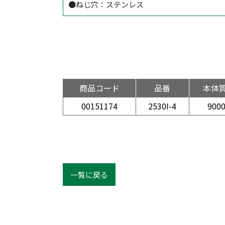
●ねじ穴：ステンレス
商品コード
品番
本体
00151174
2530I-4
900
一覧に戻る