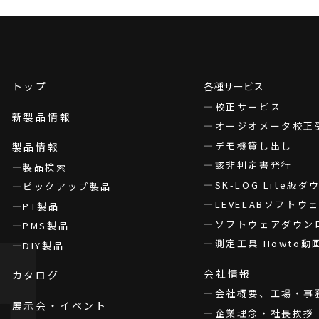
トップ
各種サービス
校正サービス
新製品情報
オージオメータ校正
デモ機貸し出し
製品情報
該非判定書発行
製品検索
SK-LOG Lite版
ピックアップ製品
LEVELABソフト
PT製品
ソフトウェアダウン
PMS製品
測定工具 Howto動
DIY製品
会社情報
カタログ
会社概要、工場・事
展示会・イベント
企業理念・社長挨拶