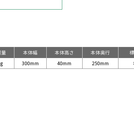
質量
本体幅
本体高さ
本体奥行
0g
300mm
40mm
250mm