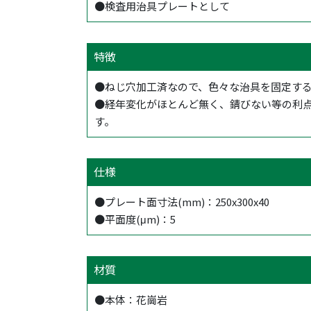
●検査用治具プレートとして
特徴
●ねじ穴加工済なので、色々な治具を固定す
●経年変化がほとんど無く、錆びない等の利
す。
仕様
●プレート面寸法(mm)：250x300x40
●平面度(μm)：5
材質
●本体：花崗岩