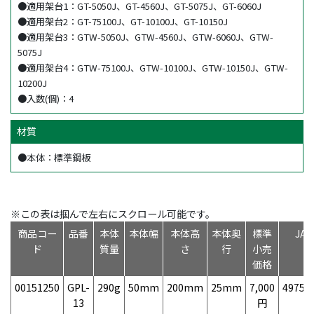
●適用架台1：GT-5050J、GT-4560J、GT-5075J、GT-6060J
●適用架台2：GT-75100J、GT-10100J、GT-10150J
●適用架台3：GTW-5050J、GTW-4560J、GTW-6060J、GTW-
5075J
●適用架台4：GTW-75100J、GTW-10100J、GTW-10150J、GTW-
10200J
●入数(個)：4
材質
●本体：標準鋼板
※この表は掴んで左右にスクロール可能です。
商品コー
品番
本体
本体幅
本体高
本体奥
標準
JA
ド
質量
さ
行
小売
価格
00151250
GPL-
290g
50mm
200mm
25mm
7,000
49758
13
円