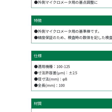
●外側マイクロメータ用の基点調整に
特徴
●外側マイクロメータ用の基準棒です。
●精度保証のため、検査時の数値を記した検
仕様
●適用機種：100-125
●寸法許容差(μm)：±2.5
●径寸法(mm)：φ8
●全長(mm)：100
材質