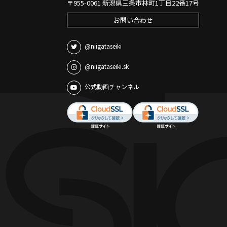
〒955-0061 新潟県三条市林町1丁目22番17号
お問い合わせ
@niigataseiki
@niigataseiki.sk
公式動画チャンネル