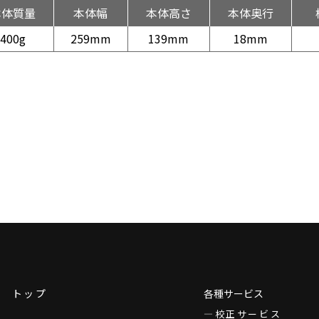
本体質量
本体幅
本体高さ
本体奥行
400g
259mm
139mm
18mm
トップ
各種サービス
校正サービス