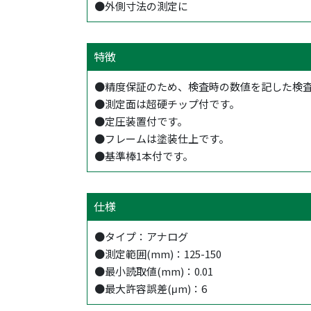
●外側寸法の測定に
特徴
●精度保証のため、検査時の数値を記した検
●測定面は超硬チップ付です。
●定圧装置付です。
●フレームは塗装仕上です。
●基準棒1本付です。
仕様
●タイプ：アナログ
●測定範囲(mm)：125-150
●最小読取値(mm)：0.01
●最大許容誤差(μm)：6