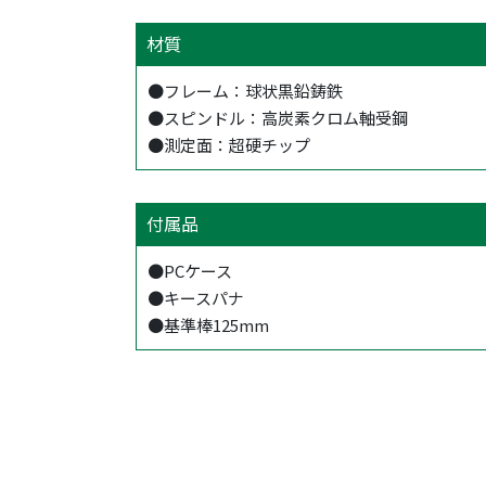
材質
●フレーム：球状黒鉛鋳鉄
●スピンドル：高炭素クロム軸受鋼
●測定面：超硬チップ
付属品
●PCケース
●キースパナ
●基準棒125mm