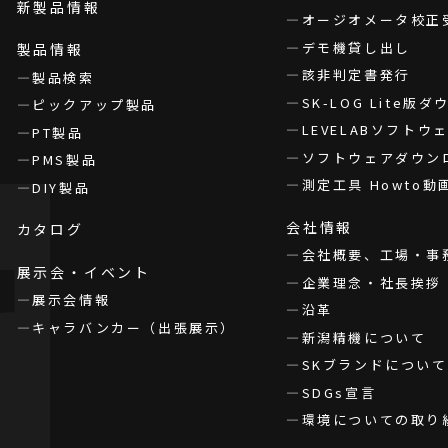
新製品情報
オージオメータ校正
デモ機貸し出し
製品情報
該非判定書発行
製品検索
SK-LOG Lite版
ピックアップ製品
LEVELABソフト
PT製品
ソフトウェアダウン
PMS製品
測定工具 Howto動
DIY製品
会社情報
カタログ
会社概要、工場・事
展示会・イベント
企業理念・社長挨拶
展示会情報
沿革
キャラバンカー（出張展示）
新潟精機について
SKブランドについて
SDGs宣言
環境についての取り