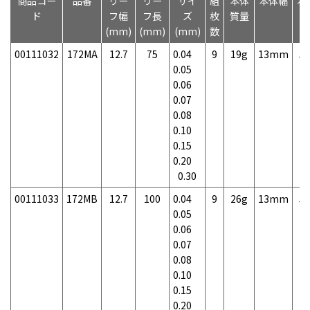
商品コー
品番
リー
リー
サイ
組
本体
本体幅
本
ド
フ幅
フ長
ズ
枚
質量
(mm)
(mm)
(mm)
数
00111032
172MA
12.7
75
0.04
9
19g
13mm
5
0.05
0.06
0.07
0.08
0.10
0.15
0.20
0.30
00111033
172MB
12.7
100
0.04
9
26g
13mm
5
0.05
0.06
0.07
0.08
0.10
0.15
0.20