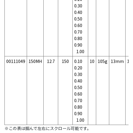
0.30
0.40
0.50
0.60
0.70
0.80
0.90
1.00
00111049
150MH
12.7
150
0.10
10
105g
13mm
1
0.20
0.30
0.40
0.50
0.60
0.70
0.80
0.90
1.00
※この表は掴んで左右にスクロール可能です。