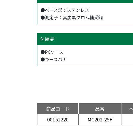
●ベース部：ステンレス
●測定子：高炭素クロム軸受鋼
付属品
●PCケース
●キースパナ
商品コード
品番
00151220
MC202-25F