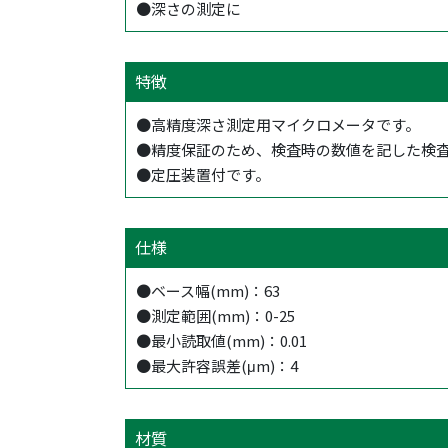
●深さの測定に
特徴
●高精度深さ測定用マイクロメータです。
●精度保証のため、検査時の数値を記した検
●定圧装置付です。
仕様
●ベース幅(mm)：63
●測定範囲(mm)：0-25
●最小読取値(mm)：0.01
●最大許容誤差(μm)：4
材質