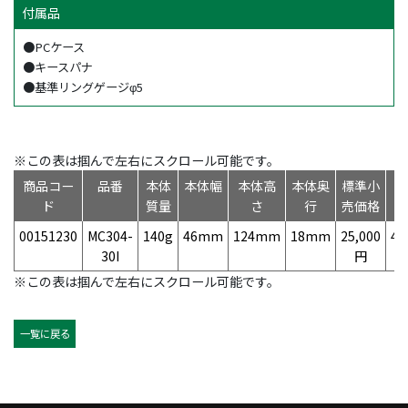
付属品
●PCケース
●キースパナ
●基準リングゲージφ5
※この表は掴んで左右にスクロール可能です。
商品コー
品番
本体
本体幅
本体高
本体奥
標準小
ド
質量
さ
行
売価格
00151230
MC304-
140g
46mm
124mm
18mm
25,000
49
30I
円
※この表は掴んで左右にスクロール可能です。
一覧に戻る