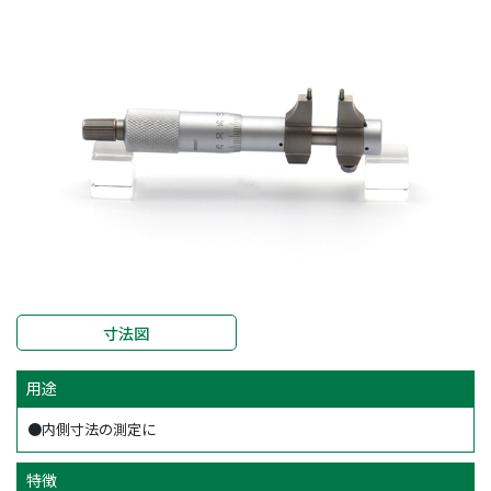
寸法図
用途
●内側寸法の測定に
特徴