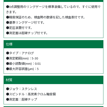
●0点調整用のリングゲージを標準装備しているので、すぐに使用で
きます。
●精度保証のため、検査時の数値を記した検査表付です。
●基準リングゲージ付です。
●定圧装置付です。
●測定面は超硬チップ付です。
仕様
●タイプ：アナログ
●測定範囲(mm)：5-30
●最小読取値(mm)：0.01
●最大許容誤差(μm)：5
材質
●ジョウ：ステンレス
●スピンドル：高炭素クロム軸受鋼
●測定面：超硬チップ