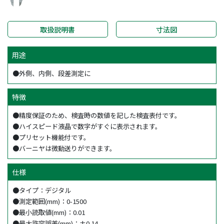
取扱説明書
寸法図
用途
●外側、内側、段差測定に
特徴
●精度保証のため、検査時の数値を記した検査表付です。
●ハイスピード液晶で数字がすぐに表示されます。
●プリセット機能付です。
●バーニヤは微動送りができます。
仕様
●タイプ：デジタル
●測定範囲(mm)：0-1500
●最小読取値(mm)：0.01
●最大許容誤差(mm)：±0.14