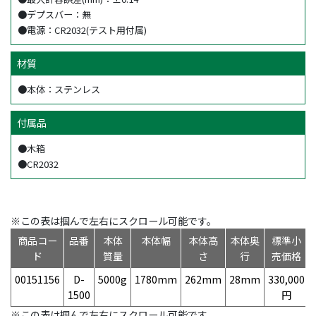
●デプスバー：無
●電源：CR2032(テスト用付属)
材質
●本体：ステンレス
付属品
●木箱
●CR2032
※この表は掴んで左右にスクロール可能です。
商品コー
品番
本体
本体幅
本体高
本体奥
標準小
ド
質量
さ
行
売価格
00151156
D-
5000g
1780mm
262mm
28mm
330,000
1500
円
※この表は掴んで左右にスクロール可能です。