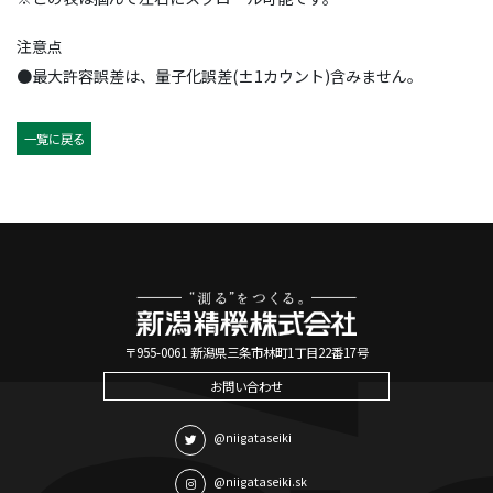
注意点
●最大許容誤差は、量子化誤差(±1カウント)含みません。
一覧に戻る
〒955-0061 新潟県三条市林町1丁目22番17号
お問い合わせ
@niigataseiki
@niigataseiki.sk