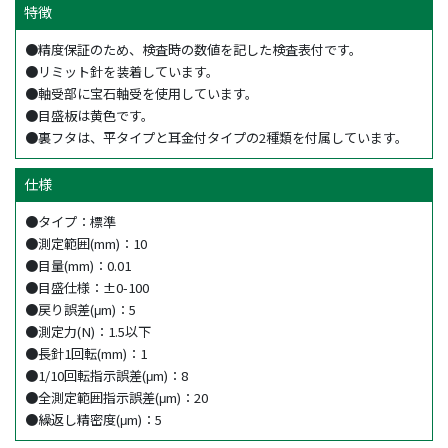
特徴
●精度保証のため、検査時の数値を記した検査表付です。
●リミット針を装着しています。
●軸受部に宝石軸受を使用しています。
●目盛板は黄色です。
●裏フタは、平タイプと耳金付タイプの2種類を付属しています。
仕様
●タイプ：標準
●測定範囲(mm)：10
●目量(mm)：0.01
●目盛仕様：±0-100
●戻り誤差(μm)：5
●測定力(N)：1.5以下
●長針1回転(mm)：1
●1/10回転指示誤差(μm)：8
●全測定範囲指示誤差(μm)：20
●繰返し精密度(μm)：5