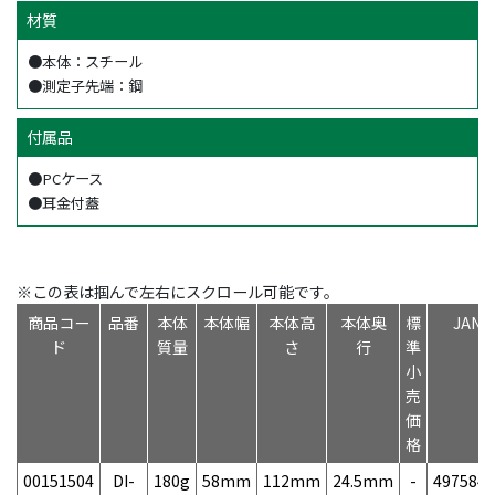
材質
●本体：スチール
●測定子先端：鋼
付属品
●PCケース
●耳金付蓋
※この表は掴んで左右にスクロール可能です。
商品コー
品番
本体
本体幅
本体高
本体奥
標
JAN
ド
質量
さ
行
準
小
売
価
格
00151504
DI-
180g
58mm
112mm
24.5mm
-
4975846