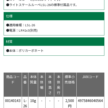
●ライトスケールルーペLSL-26の標準付属品です。
仕様
●適用機種：LSL-26
●電源：LR41x3(別売)
材質
●本体：ポリカーボネート
商品コー
品
本体
本
本
本
標準小
JANコード
ド
番
質量
体
体
体
売価格
幅
高
奥
さ
行
00140143
L-
10g
-
-
-
2,500
4975846040564
26
円