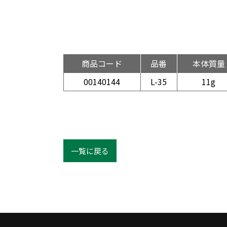
商品コード
品番
本体質量
00140144
L-35
11g
一覧に戻る