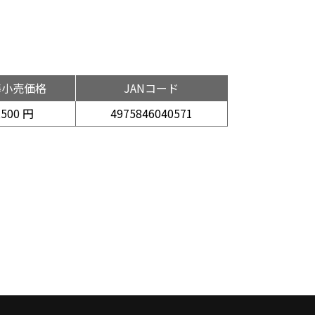
準小売価格
JANコード
,500 円
4975846040571