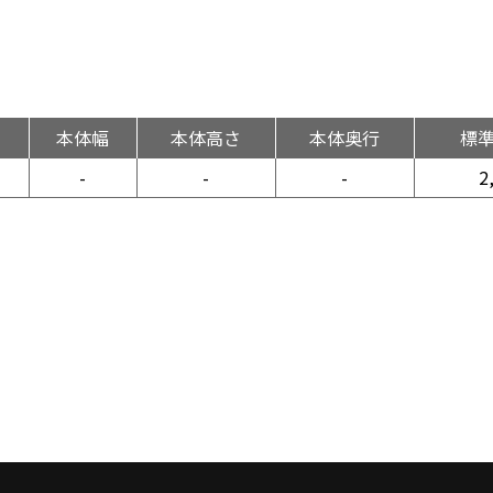
本体幅
本体高さ
本体奥行
標
-
-
-
2