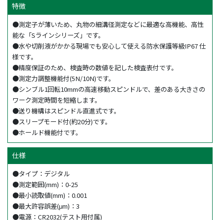
特徴
●測定子が薄いため、丸物の細溝径測定などに最適な高機能、高性
能な「Sラインシリーズ」です。
●水や切削液がかかる現場でも安心して使える防水保護等級IP67 仕
様です。
●精度保証のため、検査時の数値を記した検査表付です。
●測定力調整機能付(5N/10N)です。
●シンブル1回転10mmの高速移動スピンドルで、差のある大きさの
ワーク測定時間を短縮します。
●送り機構はスピンドル直進式です。
●スリープモード付(約20分)です。
●ホールド機能付です。
仕様
●タイプ：デジタル
●測定範囲(mm)：0-25
●最小読取値(mm)：0.001
●最大許容誤差(μm)：3
●電源：CR2032(テスト用付属)