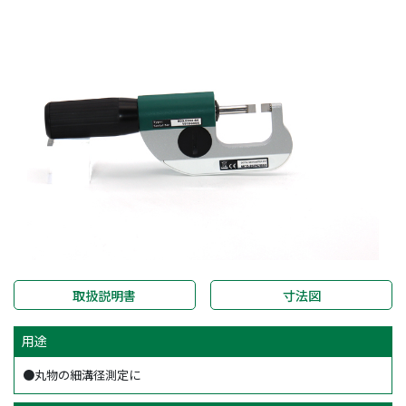
取扱説明書
寸法図
用途
●丸物の細溝径測定に