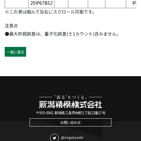
25IP67BS2
円
※この表は掴んで左右にスクロール可能です。
注意点
●最大許容誤差は、量子化誤差(±1カウント)含みません。
一覧に戻る
〒955-0061 新潟県三条市林町1丁目22番17号
お問い合わせ
@niigataseiki