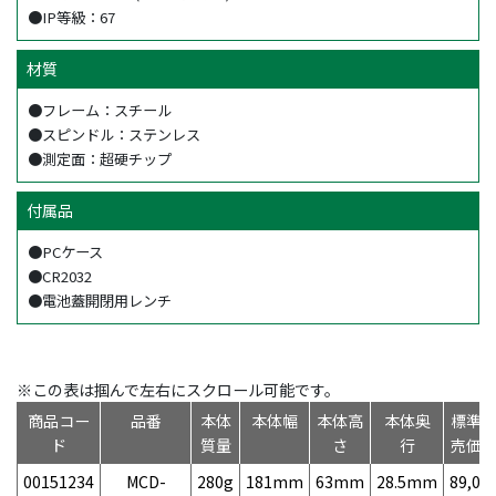
●IP等級：67
材質
●フレーム：スチール
●スピンドル：ステンレス
●測定面：超硬チップ
付属品
●PCケース
●CR2032
●電池蓋開閉用レンチ
※この表は掴んで左右にスクロール可能です。
商品コー
品番
本体
本体幅
本体高
本体奥
標準
ド
質量
さ
行
売価
00151234
MCD-
280g
181mm
63mm
28.5mm
89,00