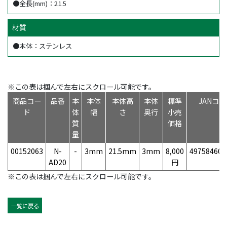
●全長(mm)：21.5
材質
●本体：ステンレス
※この表は掴んで左右にスクロール可能です。
商品コー
品番
本
本体
本体高
本体
標準
JANコ
ド
体
幅
さ
奥行
小売
質
価格
量
00152063
N-
-
3mm
21.5mm
3mm
8,000
497584604
AD20
円
※この表は掴んで左右にスクロール可能です。
一覧に戻る