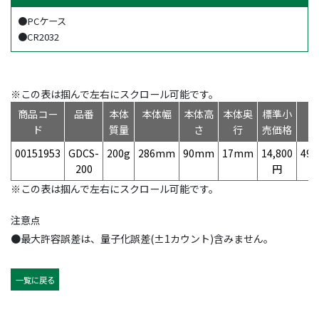
●PCケース
●CR2032
※この表は掴んで左右にスクロール可能です。
商品コー
品番
本体
本体幅
本体高
本体奥
標準小
ド
質量
さ
行
売価格
00151953
GDCS-
200g
286mm
90mm
17mm
14,800
497
200
円
※この表は掴んで左右にスクロール可能です。
注意点
●最大許容誤差は、量子化誤差(±1カウント)含みません。
一覧に戻る