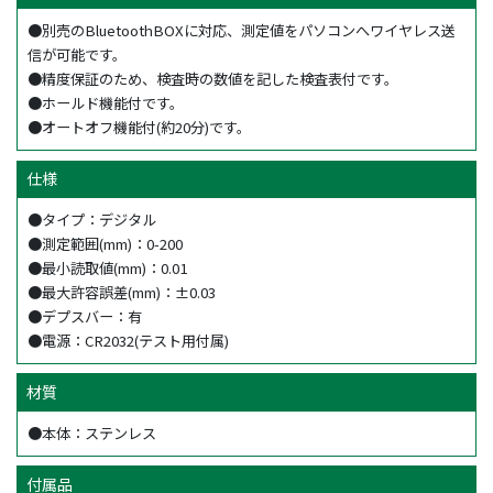
●別売のBluetoothBOXに対応、測定値をパソコンへワイヤレス送
信が可能です。
●精度保証のため、検査時の数値を記した検査表付です。
●ホールド機能付です。
●オートオフ機能付(約20分)です。
仕様
●タイプ：デジタル
●測定範囲(mm)：0-200
●最小読取値(mm)：0.01
●最大許容誤差(mm)：±0.03
●デプスバー：有
●電源：CR2032(テスト用付属)
材質
●本体：ステンレス
付属品