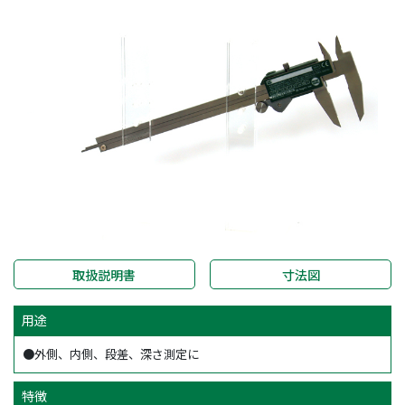
取扱説明書
寸法図
用途
●外側、内側、段差、深さ測定に
特徴