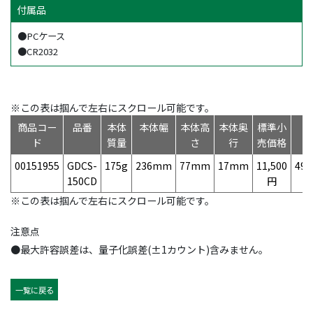
付属品
●PCケース
●CR2032
※この表は掴んで左右にスクロール可能です。
商品コー
品番
本体
本体幅
本体高
本体奥
標準小
ド
質量
さ
行
売価格
00151955
GDCS-
175g
236mm
77mm
17mm
11,500
497
150CD
円
※この表は掴んで左右にスクロール可能です。
注意点
●最大許容誤差は、量子化誤差(±1カウント)含みません。
一覧に戻る