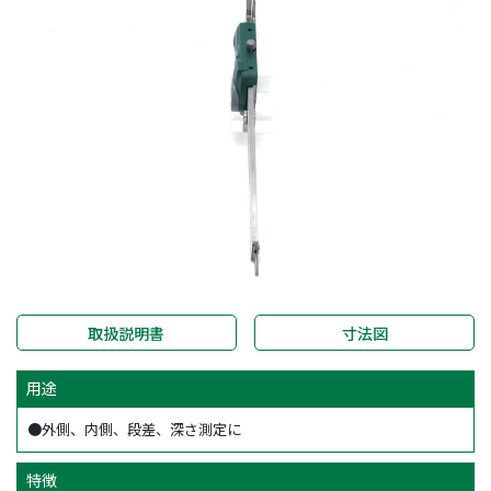
取扱説明書
寸法図
用途
●外側、内側、段差、深さ測定に
特徴