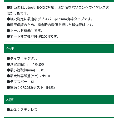
●別売のBluetoothBOXに対応、測定値をパソコンへワイヤレス送
信が可能です。
●細穴測定に最適なデプスバーφ1.9mm丸棒タイプです。
●精度保証のため、検査時の数値を記した検査表付です。
●ホールド機能付です。
●オートオフ機能付(約20分)です。
仕様
●タイプ：デジタル
●測定範囲(mm)：0-150
●最小読取値(mm)：0.01
●最大許容誤差(mm)：±0.03
●デプスバー：有
●電源：CR2032(テスト用付属)
材質
●本体：ステンレス