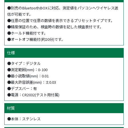
●別売のBluetoothBOXに対応、測定値をパソコンへワイヤレス送
信が可能です。
●任意の位置で任意の数値を表示できるプリセットタイプです。
●精度保証のため、検査時の数値を記した検査表付です。
●ホールド機能付です。
●オートオフ機能付(約20分)です。
仕様
●タイプ：デジタル
●測定範囲(mm)：0-100
●最小読取値(mm)：0.01
●最大許容誤差(mm)：±0.03
●デプスバー：有
●電源：CR2032(テスト用付属)
材質
●本体：ステンレス