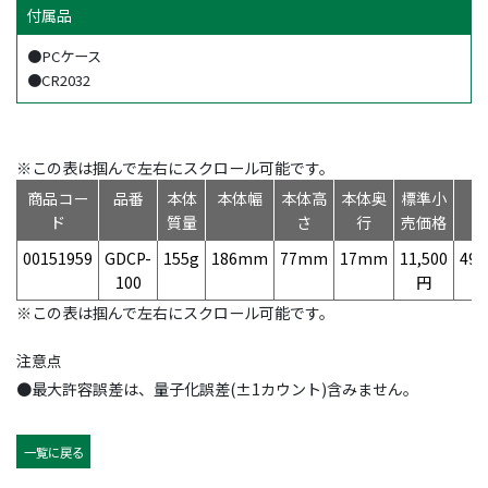
付属品
●PCケース
●CR2032
※この表は掴んで左右にスクロール可能です。
商品コー
品番
本体
本体幅
本体高
本体奥
標準小
ド
質量
さ
行
売価格
00151959
GDCP-
155g
186mm
77mm
17mm
11,500
497
100
円
※この表は掴んで左右にスクロール可能です。
注意点
●最大許容誤差は、量子化誤差(±1カウント)含みません。
一覧に戻る