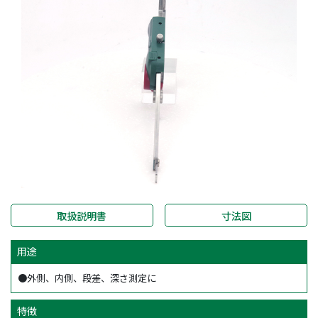
取扱説明書
寸法図
用途
●外側、内側、段差、深さ測定に
特徴