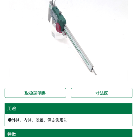
取扱説明書
寸法図
用途
●外側、内側、段差、深さ測定に
特徴