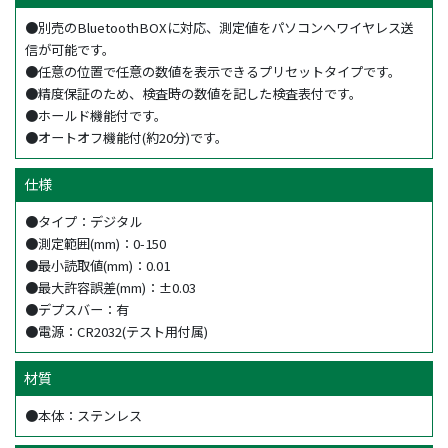
●別売のBluetoothBOXに対応、測定値をパソコンへワイヤレス送
信が可能です。
●任意の位置で任意の数値を表示できるプリセットタイプです。
●精度保証のため、検査時の数値を記した検査表付です。
●ホールド機能付です。
●オートオフ機能付(約20分)です。
仕様
●タイプ：デジタル
●測定範囲(mm)：0-150
●最小読取値(mm)：0.01
●最大許容誤差(mm)：±0.03
●デプスバー：有
●電源：CR2032(テスト用付属)
材質
●本体：ステンレス