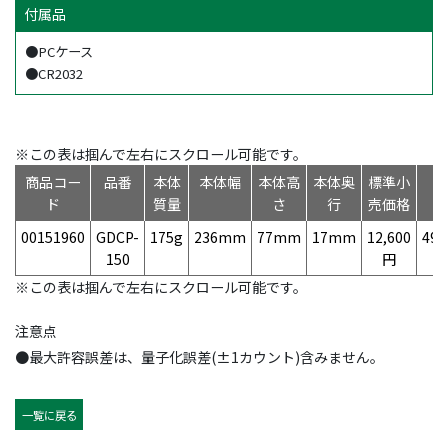
付属品
●PCケース
●CR2032
※この表は掴んで左右にスクロール可能です。
商品コー
品番
本体
本体幅
本体高
本体奥
標準小
ド
質量
さ
行
売価格
00151960
GDCP-
175g
236mm
77mm
17mm
12,600
497
150
円
※この表は掴んで左右にスクロール可能です。
注意点
●最大許容誤差は、量子化誤差(±1カウント)含みません。
一覧に戻る