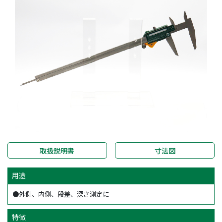
取扱説明書
寸法図
用途
●外側、内側、段差、深さ測定に
特徴