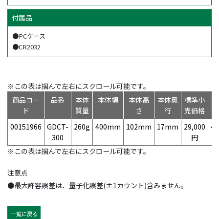
付属品
●PCケース
●CR2032
※この表は掴んで左右にスクロール可能です。
商品コー
品番
本体
本体幅
本体高
本体奥
標準小
ド
質量
さ
行
売価格
00151966
GDCT-
260g
400mm
102mm
17mm
29,000
49
300
円
※この表は掴んで左右にスクロール可能です。
注意点
●最大許容誤差は、量子化誤差(±1カウント)含みません。
一覧に戻る