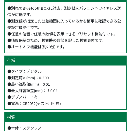
●別売のBluetoothBOXに対応、測定値をパソコンへワイヤレス送
信が可能です。
●測定値が指定した公差範囲に入っているかを簡単に確認できる公
差設定機能付です。
●任意の位置で任意の数値を表示できるプリセット機能付です。
●精度保証のため、検査時の数値を記した検査表付です。
●オートオフ機能付(約20分)です。
仕様
●タイプ：デジタル
●測定範囲(mm)：0-300
●最小読取値(mm)：0.01
●最大許容誤差(mm)：±0.04
●デプスバー：有
●電源：CR2032(テスト用付属)
材質
●本体：ステンレス