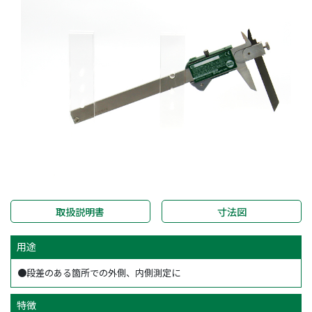
取扱説明書
寸法図
用途
●段差のある箇所での外側、内側測定に
特徴