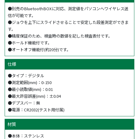
●別売のBluetoothBOXに対応、測定値をパソコンへワイヤレス送
信が可能です。
●ジョウを上下にスライドさせることで安定した段差測定ができま
す。
●精度保証のため、検査時の数値を記した検査表付です。
●ホールド機能付です。
●オートオフ機能付(約20分)です。
仕様
●タイプ：デジタル
●測定範囲(mm)：0-150
●最小読取値(mm)：0.01
●最大許容誤差(mm)：±0.04
●デプスバー：無
●電源：CR2032(テスト用付属)
材質
●本体：ステンレス