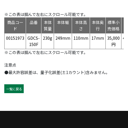
※この表は掴んで左右にスクロール可能です。
商品コー
品番
本体
本体幅
本体高
本体奥
標準小
ド
質量
さ
行
売価格
00151973
GDCS-
230g
249mm
110mm
17mm
35,000
49
150F
円
※この表は掴んで左右にスクロール可能です。
注意点
●最大許容誤差は、量子化誤差(±1カウント)含みません。
一覧に戻る