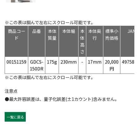
※この表は掴んで左右にスクロール可能です。
商品コー
品番
本体
本体幅
本
本体奥
標準小
JAN
ド
質量
体
行
売価格
高
さ
00151159
GDCS-
175g
230mm
-
17mm
20,000
497584
150DR
円
※この表は掴んで左右にスクロール可能です。
注意点
●最大許容誤差は、量子化誤差(±1カウント)含みません。
一覧に戻る