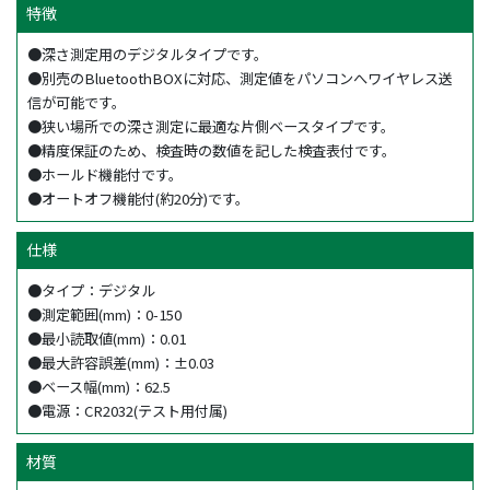
特徴
●深さ測定用のデジタルタイプです。
●別売のBluetoothBOXに対応、測定値をパソコンへワイヤレス送
信が可能です。
●狭い場所での深さ測定に最適な片側ベースタイプです。
●精度保証のため、検査時の数値を記した検査表付です。
●ホールド機能付です。
●オートオフ機能付(約20分)です。
仕様
●タイプ：デジタル
●測定範囲(mm)：0-150
●最小読取値(mm)：0.01
●最大許容誤差(mm)：±0.03
●ベース幅(mm)：62.5
●電源：CR2032(テスト用付属)
材質