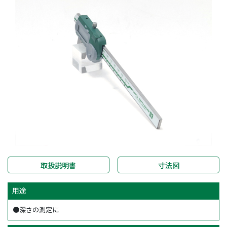
取扱説明書
寸法図
用途
●深さの測定に