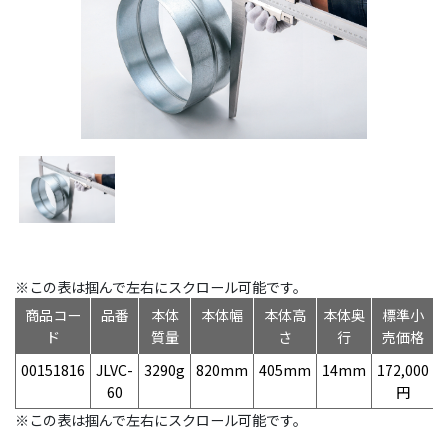
※この表は掴んで左右にスクロール可能です。
商品コー
品番
本体
本体幅
本体高
本体奥
標準小
ド
質量
さ
行
売価格
00151816
JLVC-
3290g
820mm
405mm
14mm
172,000
4
60
円
※この表は掴んで左右にスクロール可能です。