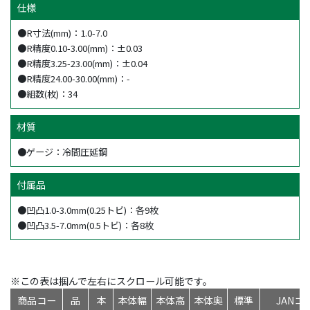
仕様
●R寸法(mm)：1.0-7.0
●R精度0.10-3.00(mm)：±0.03
●R精度3.25-23.00(mm)：±0.04
●R精度24.00-30.00(mm)：-
●組数(枚)：34
材質
●ゲージ：冷間圧延鋼
付属品
●凹凸1.0-3.0mm(0.25トビ)：各9枚
●凹凸3.5-7.0mm(0.5トビ)：各8枚
※この表は掴んで左右にスクロール可能です。
商品コー
品
本
本体幅
本体高
本体奥
標準
JANコ