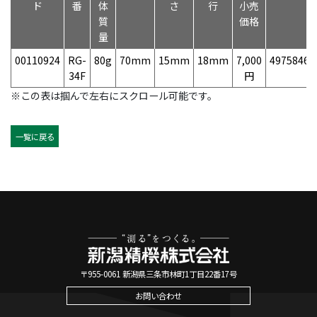
ド
番
体
さ
行
小売
質
価格
量
00110924
RG-
80g
70mm
15mm
18mm
7,000
49758460
34F
円
※この表は掴んで左右にスクロール可能です。
一覧に戻る
〒955-0061 新潟県三条市林町1丁目22番17号
お問い合わせ