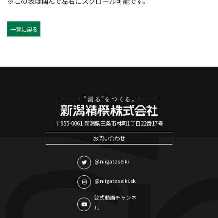
※この表は掴んで左右にスクロール可能です。
一覧に戻る
〒955-0061 新潟県三条市林町1丁目22番17号
お問い合わせ
@niigataseiki
@niigataseiki.sk
公式動画チャンネ
ル