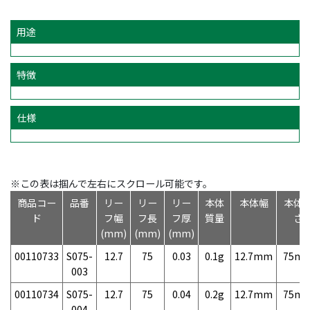
用途
特徴
仕様
※この表は掴んで左右にスクロール可能です。
商品コー
品番
リー
リー
リー
本体
本体幅
本体
ド
フ幅
フ長
フ厚
質量
さ
(mm)
(mm)
(mm)
00110733
S075-
12.7
75
0.03
0.1g
12.7mm
75m
003
00110734
S075-
12.7
75
0.04
0.2g
12.7mm
75m
004