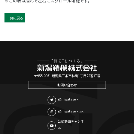
※この表は掴んで左右にスクロール可能です。
一覧に戻る
〒955-0061 新潟県三条市林町1丁目22番17号
お問い合わせ
@niigataseiki
@niigataseiki.sk
公式動画チャンネ
ル