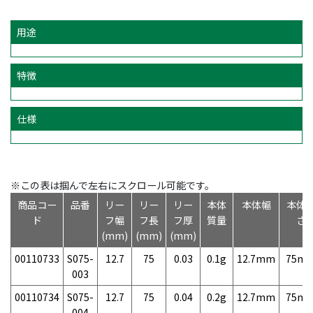
用途
特徴
仕様
※この表は掴んで左右にスクロール可能です。
商品コー
品番
リー
リー
リー
本体
本体幅
本体
ド
フ幅
フ長
フ厚
質量
さ
(mm)
(mm)
(mm)
00110733
S075-
12.7
75
0.03
0.1g
12.7mm
75m
003
00110734
S075-
12.7
75
0.04
0.2g
12.7mm
75m
004