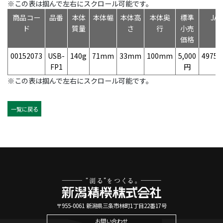
※この表は掴んで左右にスクロール可能です。
商品コー
品番
本体
本体幅
本体高
本体奥
標準
JA
ド
質量
さ
行
小売
価格
00152073
USB-
140g
71mm
33mm
100mm
5,000
49758
FP1
円
※この表は掴んで左右にスクロール可能です。
一覧に戻る
〒955-0061 新潟県三条市林町1丁目22番17号
お問い合わせ