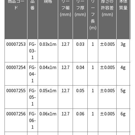
商品コー
品
規格
リー
リー
リ
厚さの
本体
ド
番
フ幅
フ厚
ー
許容差
質量
(mm)
(mm)
フ
(mm)
長
(m)
00007253
FG-
0.03x1m
12.7
0.03
1
±0.005
3g
1
03-
1
00007254
FG-
0.04x1m
12.7
0.04
1
±0.005
4g
1
04-
1
00007255
FG-
0.05x1m
12.7
0.05
1
±0.005
5g
1
05-
1
00007256
FG-
0.06x1m
12.7
0.06
1
±0.005
6g
1
06-
1