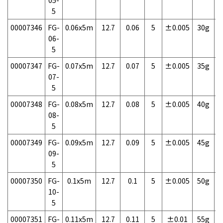
05-
5
00007346
FG-
0.06x5m
12.7
0.06
5
±0.005
30g
1
06-
5
00007347
FG-
0.07x5m
12.7
0.07
5
±0.005
35g
1
07-
5
00007348
FG-
0.08x5m
12.7
0.08
5
±0.005
40g
1
08-
5
00007349
FG-
0.09x5m
12.7
0.09
5
±0.005
45g
1
09-
5
00007350
FG-
0.1x5m
12.7
0.1
5
±0.005
50g
1
10-
5
00007351
FG-
0.11x5m
12.7
0.11
5
±0.01
55g
1