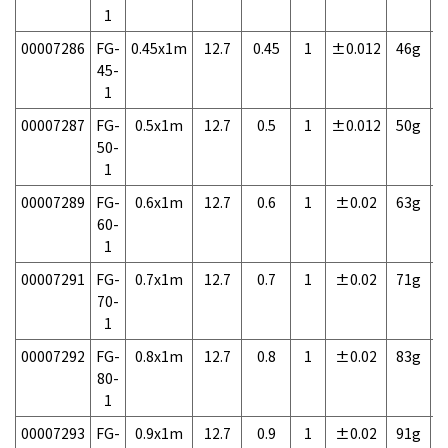
1
00007286
FG-
0.45x1m
12.7
0.45
1
±0.012
46g
1
45-
1
00007287
FG-
0.5x1m
12.7
0.5
1
±0.012
50g
1
50-
1
00007289
FG-
0.6x1m
12.7
0.6
1
±0.02
63g
1
60-
1
00007291
FG-
0.7x1m
12.7
0.7
1
±0.02
71g
1
70-
1
00007292
FG-
0.8x1m
12.7
0.8
1
±0.02
83g
1
80-
1
00007293
FG-
0.9x1m
12.7
0.9
1
±0.02
91g
1