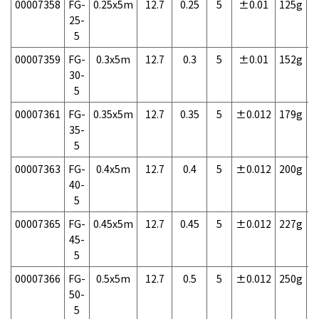
00007358
FG-
0.25x5m
12.7
0.25
5
±0.01
125g
1
25-
5
00007359
FG-
0.3x5m
12.7
0.3
5
±0.01
152g
1
30-
5
00007361
FG-
0.35x5m
12.7
0.35
5
±0.012
179g
1
35-
5
00007363
FG-
0.4x5m
12.7
0.4
5
±0.012
200g
1
40-
5
00007365
FG-
0.45x5m
12.7
0.45
5
±0.012
227g
1
45-
5
00007366
FG-
0.5x5m
12.7
0.5
5
±0.012
250g
1
50-
5