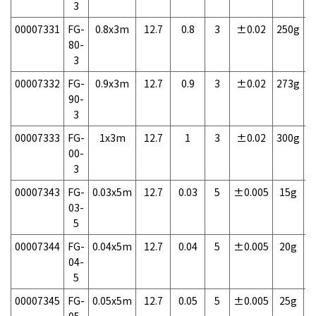
3
00007331
FG-
0.8x3m
12.7
0.8
3
±0.02
250g
1
80-
3
00007332
FG-
0.9x3m
12.7
0.9
3
±0.02
273g
1
90-
3
00007333
FG-
1x3m
12.7
1
3
±0.02
300g
1
00-
3
00007343
FG-
0.03x5m
12.7
0.03
5
±0.005
15g
1
03-
5
00007344
FG-
0.04x5m
12.7
0.04
5
±0.005
20g
1
04-
5
00007345
FG-
0.05x5m
12.7
0.05
5
±0.005
25g
1