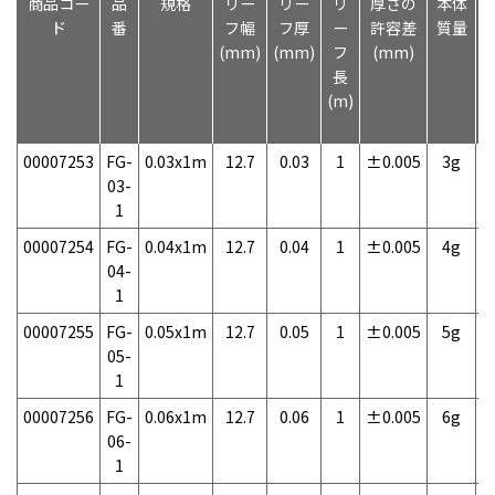
商品コー
品
規格
リー
リー
リ
厚さの
本体
ド
番
フ幅
フ厚
ー
許容差
質量
(mm)
(mm)
フ
(mm)
長
(m)
00007253
FG-
0.03x1m
12.7
0.03
1
±0.005
3g
1
03-
1
00007254
FG-
0.04x1m
12.7
0.04
1
±0.005
4g
1
04-
1
00007255
FG-
0.05x1m
12.7
0.05
1
±0.005
5g
1
05-
1
00007256
FG-
0.06x1m
12.7
0.06
1
±0.005
6g
1
06-
1