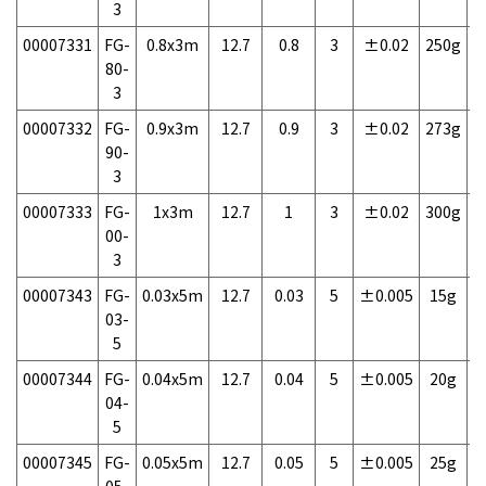
3
00007331
FG-
0.8x3m
12.7
0.8
3
±0.02
250g
1
80-
3
00007332
FG-
0.9x3m
12.7
0.9
3
±0.02
273g
1
90-
3
00007333
FG-
1x3m
12.7
1
3
±0.02
300g
1
00-
3
00007343
FG-
0.03x5m
12.7
0.03
5
±0.005
15g
1
03-
5
00007344
FG-
0.04x5m
12.7
0.04
5
±0.005
20g
1
04-
5
00007345
FG-
0.05x5m
12.7
0.05
5
±0.005
25g
1