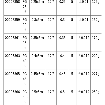
00007358
FG-
0.25x5m
12.7
0.25
5
±0.01
125g
1
25-
5
00007359
FG-
0.3x5m
12.7
0.3
5
±0.01
152g
1
30-
5
00007361
FG-
0.35x5m
12.7
0.35
5
±0.012
179g
1
35-
5
00007363
FG-
0.4x5m
12.7
0.4
5
±0.012
200g
1
40-
5
00007365
FG-
0.45x5m
12.7
0.45
5
±0.012
227g
1
45-
5
00007366
FG-
0.5x5m
12.7
0.5
5
±0.012
250g
1
50-
5