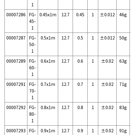
1
00007286
FG-
0.45x1m
12.7
0.45
1
±0.012
46g
1
45-
1
00007287
FG-
0.5x1m
12.7
0.5
1
±0.012
50g
1
50-
1
00007289
FG-
0.6x1m
12.7
0.6
1
±0.02
63g
1
60-
1
00007291
FG-
0.7x1m
12.7
0.7
1
±0.02
71g
1
70-
1
00007292
FG-
0.8x1m
12.7
0.8
1
±0.02
83g
1
80-
1
00007293
FG-
0.9x1m
12.7
0.9
1
±0.02
91g
1