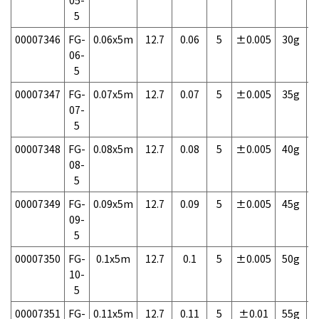
05-
5
00007346
FG-
0.06x5m
12.7
0.06
5
±0.005
30g
1
06-
5
00007347
FG-
0.07x5m
12.7
0.07
5
±0.005
35g
1
07-
5
00007348
FG-
0.08x5m
12.7
0.08
5
±0.005
40g
1
08-
5
00007349
FG-
0.09x5m
12.7
0.09
5
±0.005
45g
1
09-
5
00007350
FG-
0.1x5m
12.7
0.1
5
±0.005
50g
1
10-
5
00007351
FG-
0.11x5m
12.7
0.11
5
±0.01
55g
1